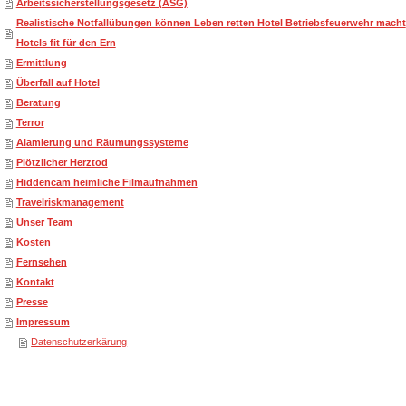
Arbeitssicherstellungsgesetz (ASG)
Realistische Notfallübungen können Leben retten Hotel Betriebsfeuerwehr macht
Hotels fit für den Ern
Ermittlung
Überfall auf Hotel
Beratung
Terror
Alamierung und Räumungssysteme
Plötzlicher Herztod
Hiddencam heimliche Filmaufnahmen
Travelriskmanagement
Unser Team
Kosten
Fernsehen
Kontakt
Presse
Impressum
Datenschutzerkärung