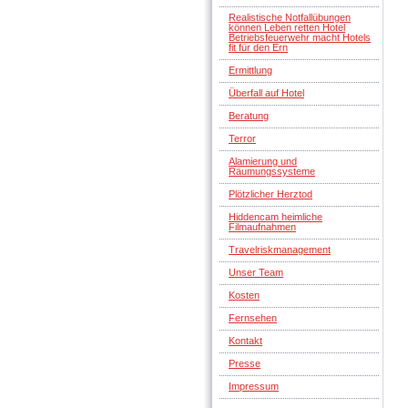
Realistische Notfallübungen
können Leben retten Hotel
Betriebsfeuerwehr macht Hotels
fit für den Ern
Ermittlung
Überfall auf Hotel
Beratung
Terror
Alamierung und
Räumungssysteme
Plötzlicher Herztod
Hiddencam heimliche
Filmaufnahmen
Travelriskmanagement
Unser Team
Kosten
Fernsehen
Kontakt
Presse
Impressum