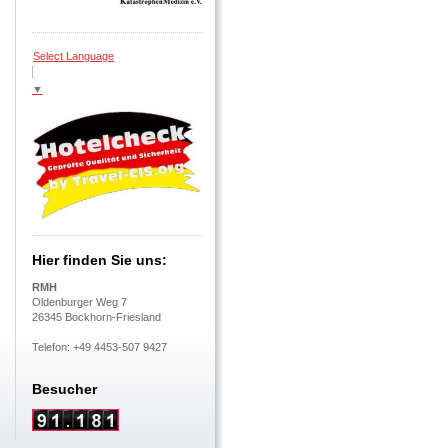
Select Language
▼
Hier finden Sie uns:
RMH
Oldenburger Weg 7
26345 Bockhorn-Friesland
Telefon: +49 4453-507 9427
Besucher